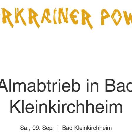
Über uns
Termine
Videos
CD Shop
Presse
Almabtrieb in Ba
Kleinkirchheim
Sa., 09. Sep.
  |  
Bad Kleinkirchheim