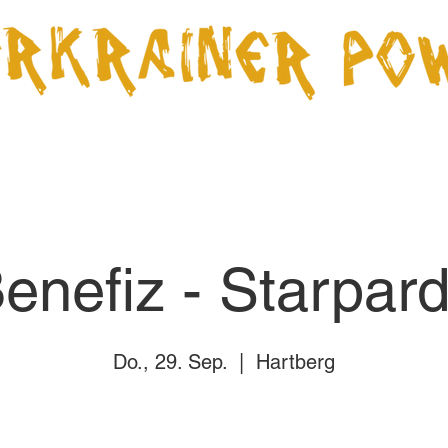
Über uns
Termine
Videos
CD Shop
Presse
enefiz - Starpar
Do., 29. Sep.
  |  
Hartberg