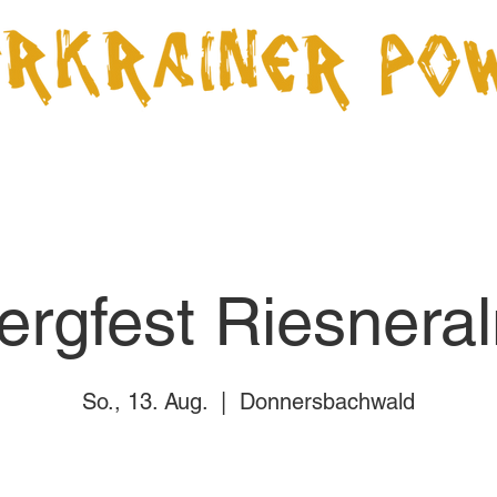
Über uns
Termine
Videos
CD Shop
Presse
ergfest Riesnera
So., 13. Aug.
  |  
Donnersbachwald